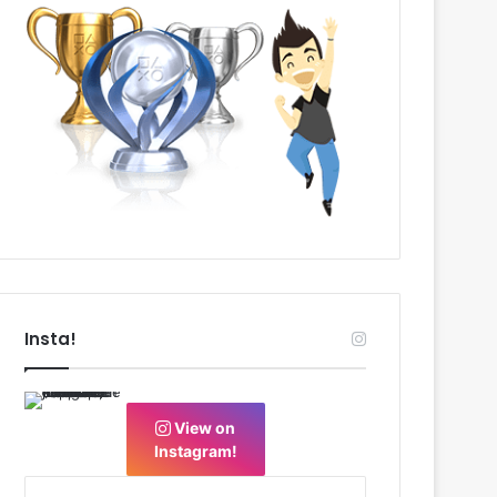
Insta!
View on
Instagram!