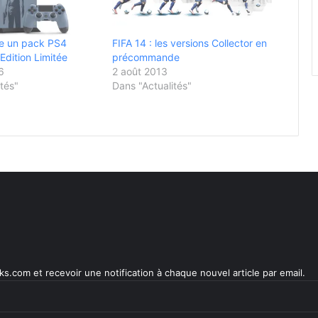
re un pack PS4
FIFA 14 : les versions Collector en
Edition Limitée
précommande
6
2 août 2013
tés"
Dans "Actualités"
s.com et recevoir une notification à chaque nouvel article par email.