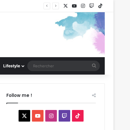
X
YouTube
Instagram
Twitch
TikTok
Rechercher
Lifestyle
Follow me !
X
YouTube
Instagram
Twitch
TikTok