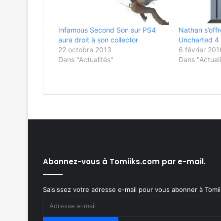
Infamous Second Son sur PS4
Nathan s’off
aura droit à son collector
Uncharted 4 
22 octobre 2013
6 février 201
Dans "Actualités"
Dans "Actuali
Abonnez-vous à Tomiiks.com par e-mail.
Saisissez votre adresse e-mail pour vous abonner à Tomiik
Adresse
e-