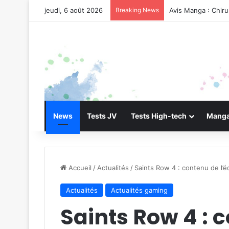
jeudi, 6 août 2026
Breaking News
Avis Manga : Chir
News
Tests JV
Tests High-tech
Manga
Accueil
/
Actualités
/
Saints Row 4 : contenu de l’éd
Actualités
Actualités gaming
Saints Row 4 : c