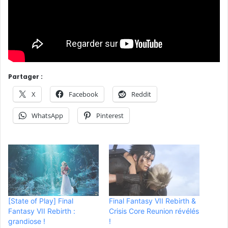
Partager :
X
Facebook
Reddit
WhatsApp
Pinterest
[State of Play] Final
Final Fantasy VII Rebirth &
Fantasy VII Rebirth :
Crisis Core Reunion révélés
grandiose !
!