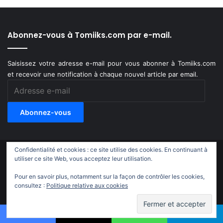
Abonnez-vous à Tomiiks.com par e-mail.
Saisissez votre adresse e-mail pour vous abonner à Tomiiks.com
et recevoir une notification à chaque nouvel article par email.
Adresse
e-
mail
Abonnez-vous
Confidentialité et cookies : ce site utilise des cookies. En continuant à
© Copyright 2011-2018, All Rights Reserved |
Tomiiks.com
utiliser ce site Web, vous acceptez leur utilisation.
Pour en savoir plus, notamment sur la façon de contrôler les cookies,
X
YouTube
Instagram
Twitch
TikTok
consultez :
Politique relative aux cookies