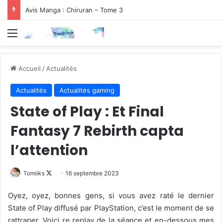
Avis Manga : Chiruran – Tome 3
Menu
Accueil
/
Actualités
Actualités
Actualités gaming
State of Play : Et Final
Fantasy 7 Rebirth capta
l’attention
Follow
Tomiiks
16 septembre 2023
on
Oyez, oyez, bonnes gens, si vous avez raté le dernier
X
State of Play diffusé par PlayStation, c’est le moment de se
rattraper. Voici re replay de la séance et en-dessous mes