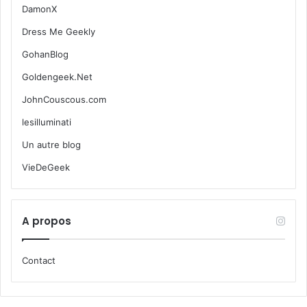
DamonX
Dress Me Geekly
GohanBlog
Goldengeek.Net
JohnCouscous.com
lesilluminati
Un autre blog
VieDeGeek
A propos
Contact