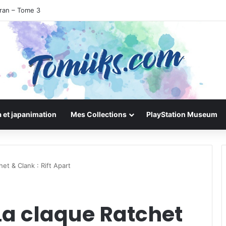
uran – Tome 3
 et japanimation
Mes Collections
PlayStation Museum
het & Clank : Rift Apart
 La claque Ratchet