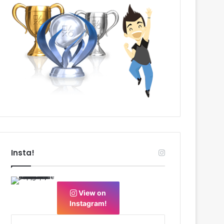
Insta!
View on
Instagram!