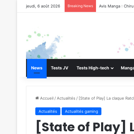
jeudi, 6 août 2026
Breaking News
Avis Manga : Chir
News
Tests JV
Tests High-tech
Manga
Accueil
/
Actualités
/
[State of Play] La claque Ratc
Actualités
Actualités gaming
[State of Play]