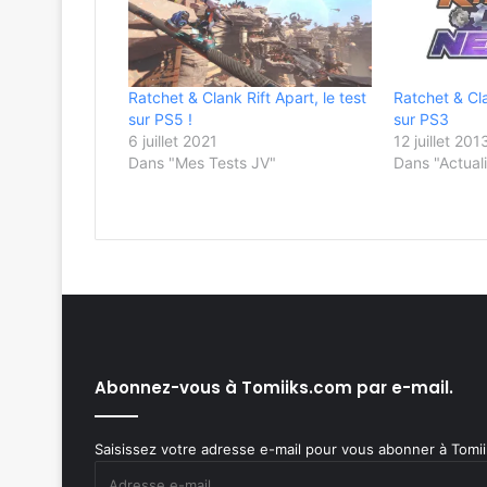
Ratchet & Clank Rift Apart, le test
Ratchet & C
sur PS5 !
sur PS3
6 juillet 2021
12 juillet 201
Dans "Mes Tests JV"
Dans "Actuali
Abonnez-vous à Tomiiks.com par e-mail.
Saisissez votre adresse e-mail pour vous abonner à Tomiik
Adresse