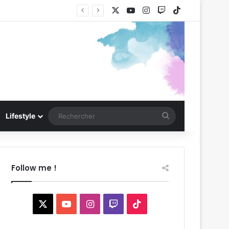
X
YouTube
Instagram
Twitch
TikTok
Rechercher
Lifestyle
Follow me !
X
YouTube
Instagram
Twitch
TikTok