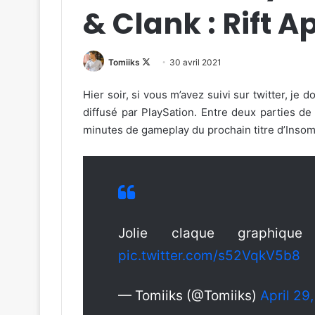
& Clank : Rift A
Follow
Tomiiks
30 avril 2021
on
Hier soir, si vous m’avez suivi sur twitter, je
X
diffusé par PlaySation. Entre deux parties de
minutes de gameplay du prochain titre d’Insomn
Jolie claque graphi
pic.twitter.com/s52VqkV5b8
— Tomiiks (@Tomiiks)
April 29