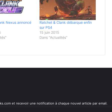
lank Nexus annoncé
Ratchet & Clank débarque enfin
sur PS4
3
15 juin 2015
tés"
Dans "Actualités"
s.com et recevoir une notification à chaque nouvel article par email.