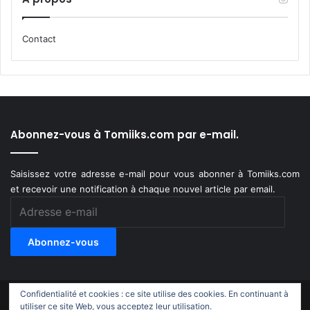
Contact
Abonnez-vous à Tomiiks.com par e-mail.
Saisissez votre adresse e-mail pour vous abonner à Tomiiks.com
et recevoir une notification à chaque nouvel article par email.
Adresse
e-
mail
Abonnez-vous
Confidentialité et cookies : ce site utilise des cookies. En continuant à
© Copyright 2011-2018, All Rights Reserved |
Tomiiks.com
utiliser ce site Web, vous acceptez leur utilisation.