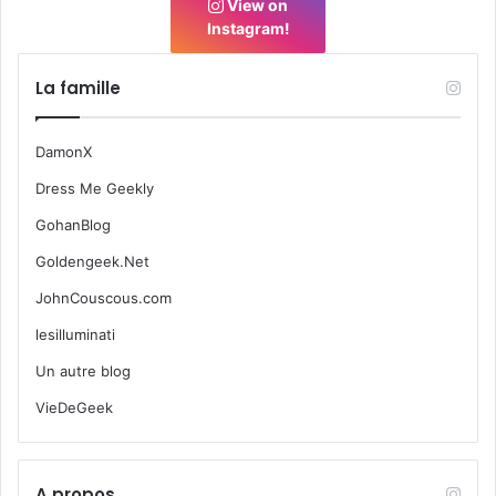
View on
Instagram!
La famille
DamonX
Dress Me Geekly
GohanBlog
Goldengeek.Net
JohnCouscous.com
lesilluminati
Un autre blog
VieDeGeek
A propos