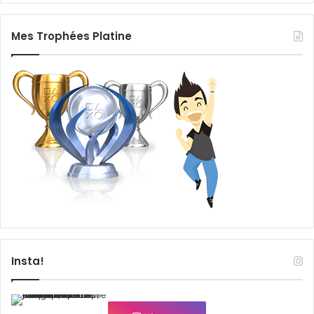
Mes Trophées Platine
Insta!