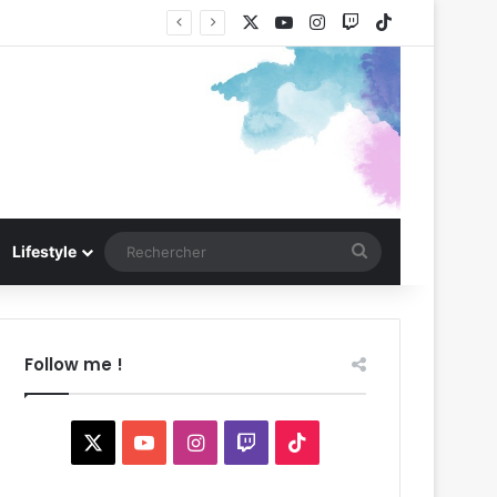
X
YouTube
Instagram
Twitch
TikTok
Rechercher
Lifestyle
Follow me !
X
YouTube
Instagram
Twitch
TikTok