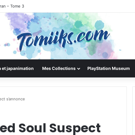
uran – Tome 3
 et japanimation
Mes Collections
PlayStation Museum
ect s’annonce
red Soul Suspect