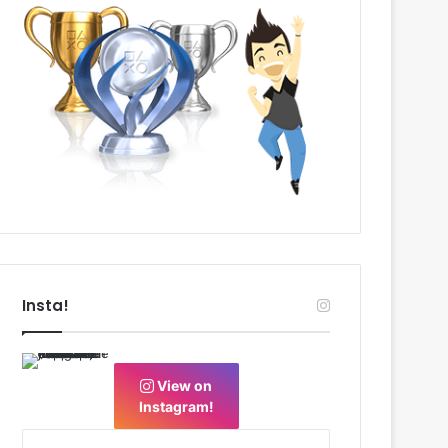
Insta!
View on
Instagram!