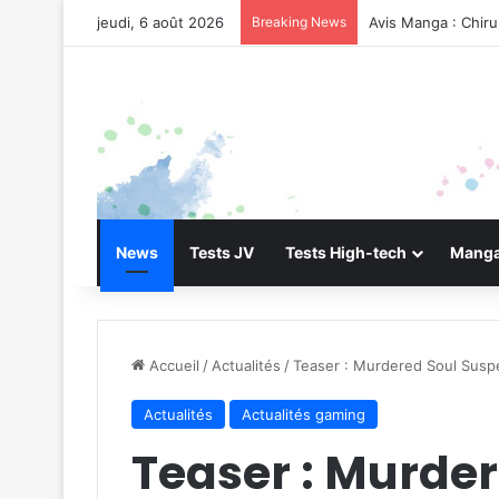
jeudi, 6 août 2026
Breaking News
Avis Manga : Chir
News
Tests JV
Tests High-tech
Manga
Accueil
/
Actualités
/
Teaser : Murdered Soul Susp
Actualités
Actualités gaming
Teaser : Murde