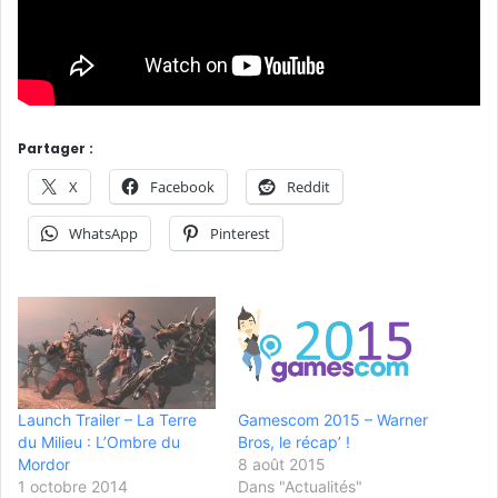
Partager :
X
Facebook
Reddit
WhatsApp
Pinterest
Launch Trailer – La Terre
Gamescom 2015 – Warner
du Milieu : L’Ombre du
Bros, le récap’ !
Mordor
8 août 2015
1 octobre 2014
Dans "Actualités"