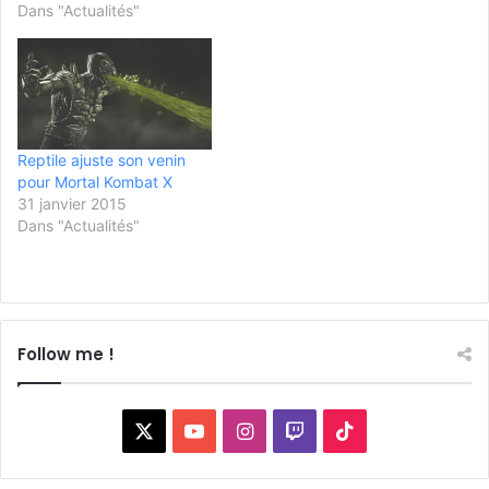
Dans "Actualités"
Reptile ajuste son venin
pour Mortal Kombat X
31 janvier 2015
Dans "Actualités"
Follow me !
X
YouTube
Instagram
Twitch
TikTok