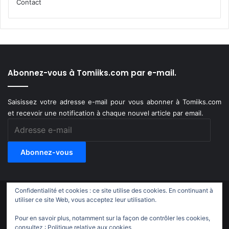
Contact
Abonnez-vous à Tomiiks.com par e-mail.
Saisissez votre adresse e-mail pour vous abonner à Tomiiks.com
et recevoir une notification à chaque nouvel article par email.
Adresse
e-
mail
Abonnez-vous
Confidentialité et cookies : ce site utilise des cookies. En continuant à
© Copyright 2011-2018, All Rights Reserved |
Tomiiks.com
utiliser ce site Web, vous acceptez leur utilisation.
Pour en savoir plus, notamment sur la façon de contrôler les cookies,
X
YouTube
Instagram
Twitch
TikTok
consultez :
Politique relative aux cookies