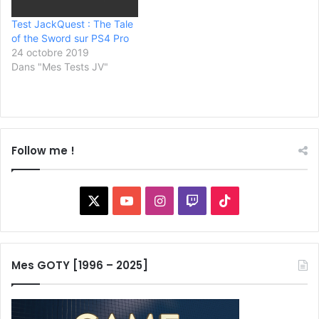
Test JackQuest : The Tale
of the Sword sur PS4 Pro
24 octobre 2019
Dans "Mes Tests JV"
Follow me !
X
YouTube
Instagram
Twitch
TikTok
Mes GOTY [1996 – 2025]