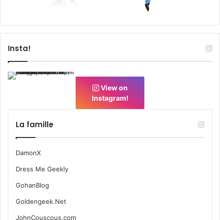
Insta!
View on
Instagram!
La famille
DamonX
Dress Me Geekly
GohanBlog
Goldengeek.Net
JohnCouscous.com