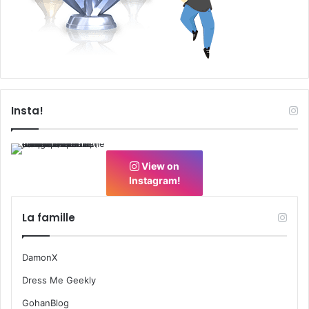
Insta!
View on
Instagram!
La famille
DamonX
Dress Me Geekly
GohanBlog