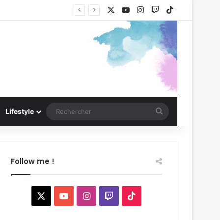
X
YouTube
Instagram
Twitch
TikTok
Rechercher
Lifestyle
Follow me !
X
YouTube
Instagram
Twitch
TikTok