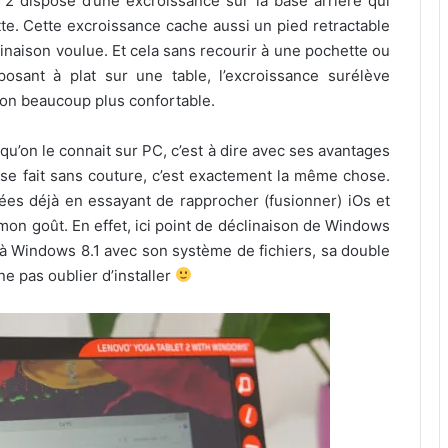
 2 dispose d’une excroissance sur la base arrière qui
te. Cette excroissance cache aussi un pied retractable
clinaison voulue. Et cela sans recourir à une pochette ou
osant à plat sur une table, l’excroissance surélève
tion beaucoup plus confortable.
u’on le connait sur PC, c’est à dire avec ses avantages
on se fait sans couture, c’est exactement la même chose.
ées déjà en essayant de rapprocher (fusionner) iOs et
on goût. En effet, ici point de déclinaison de Windows
e à Windows 8.1 avec son système de fichiers, sa double
ne pas oublier d’installer