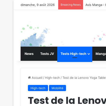
dimanche, 9 août 2026
Breaking News
Avis Manga : 
News
Tests JV
Tests High-tech
Manga
Accueil
/
High-tech
/
Test de la Lenovo Yoga Table
High-tech
Mobilité
Test de la Leno