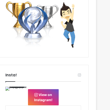
Insta!
View on
Instagram!