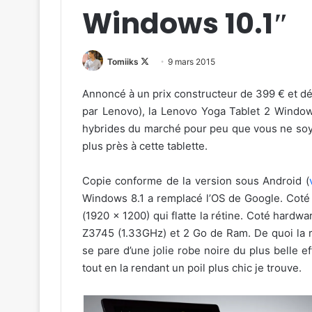
Windows 10.1″
Follow
Tomiiks
9 mars 2015
on
Annoncé à un prix constructeur de 399 € et d
X
par Lenovo), la Lenovo Yoga Tablet 2 Windows
hybrides du marché pour peu que vous ne soye
plus près à cette tablette.
Copie conforme de la version sous Android (
Windows 8.1 a remplacé l’OS de Google. Coté é
(1920 x 1200) qui flatte la rétine. Coté hardw
Z3745 (1.33GHz) et 2 Go de Ram. De quoi la rend
se pare d’une jolie robe noire du plus belle e
tout en la rendant un poil plus chic je trouve.