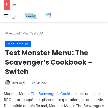
Avis Manga : Chiruran – Tome 3
Menu
Accueil
/
Mes Tests JV
Mes Tests JV
Test Monster Menu: The
Scavenger’s Cookbook –
Switch
Follow
Tomiiks
12 juin 2023
on
Monster Menu:
The Scavenger’s Cookbook
est un tactical-
X
RPG entrecoupé de phases d’exploration et de survie.
Disponible depuis fin mai, Monster Menu: The Scavenger’s