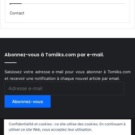
Contact
Abonnez-vous à Tomiiks.com par e-mail.
Saisissez votre adresse e-mail pour vous abonner à Tomiiks.com
et recevoir une notification à chaque nouvel article par email.
Adresse
e-
mail
Abonnez-vous
Confidentialité et cookies : ce site utilise des cookies. En continuant à
© Copyright 2011-2018, All Rights Reserved |
Tomiiks.com
utiliser ce site Web, vous acceptez leur utilisation.