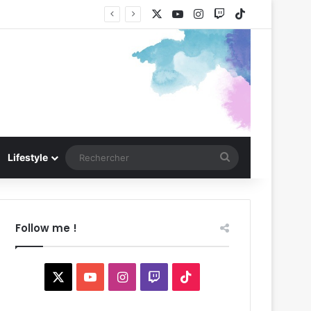
X
YouTube
Instagram
Twitch
TikTok
Rechercher
Lifestyle
Follow me !
X
YouTube
Instagram
Twitch
TikTok