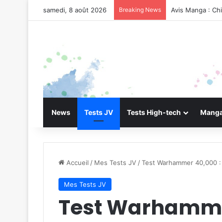
samedi, 8 août 2026
Breaking News
Avis Manga : Ch
News
Tests JV
Tests High-tech
Manga
Accueil
/
Mes Tests JV
/
Test Warhammer 40,000 :
Mes Tests JV
Test Warhamme