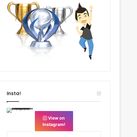
Insta!
View on
Instagram!