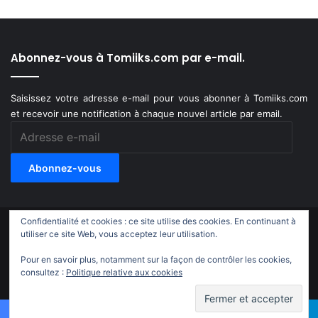
Abonnez-vous à Tomiiks.com par e-mail.
Saisissez votre adresse e-mail pour vous abonner à Tomiiks.com
et recevoir une notification à chaque nouvel article par email.
Adresse
e-
mail
Abonnez-vous
Confidentialité et cookies : ce site utilise des cookies. En continuant à
© Copyright 2011-2018, All Rights Reserved |
Tomiiks.com
utiliser ce site Web, vous acceptez leur utilisation.
Pour en savoir plus, notamment sur la façon de contrôler les cookies,
X
YouTube
Instagram
Twitch
TikTok
consultez :
Politique relative aux cookies