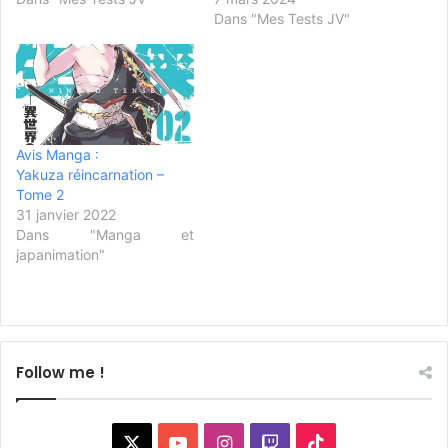
Dans "Mes Tests JV"
Avis Manga :
Yakuza réincarnation –
Tome 2
31 janvier 2022
Dans "Manga et
japanimation"
Follow me !
X
YouTube
Instagram
Twitch
TikTok