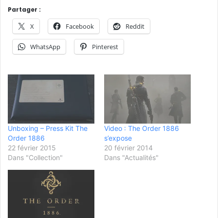
Partager :
X
Facebook
Reddit
WhatsApp
Pinterest
Unboxing – Press Kit The
Video : The Order 1886
Order 1886
s’expose
22 février 2015
20 février 2014
Dans "Collection"
Dans "Actualités"