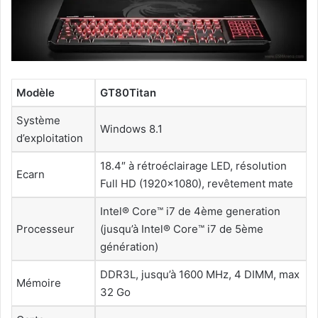
Modèle
GT
80
Titan
Système
Windows 8.1
d’exploitation
18.4″ à rétroéclairage LED, résolution
Ecarn
Full HD (1920×1080), revêtement mate
Intel® Core™ i7 de 4ème generation
Processeur
(jusqu’à Intel® Core™ i7 de 5ème
génération)
DDR3L, jusqu’à 1600 MHz, 4 DIMM, max
Mémoire
32 Go