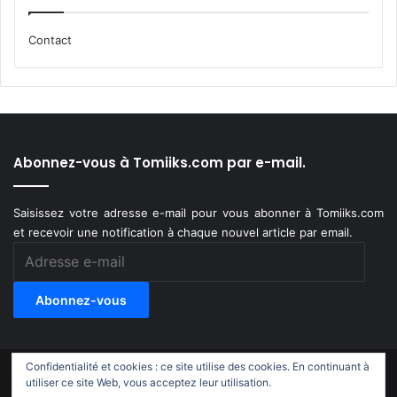
Contact
Abonnez-vous à Tomiiks.com par e-mail.
Saisissez votre adresse e-mail pour vous abonner à Tomiiks.com
et recevoir une notification à chaque nouvel article par email.
Adresse
e-
mail
Abonnez-vous
Confidentialité et cookies : ce site utilise des cookies. En continuant à
© Copyright 2011-2018, All Rights Reserved |
Tomiiks.com
utiliser ce site Web, vous acceptez leur utilisation.