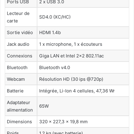
Ports USB
2 x USB 3.0
Lecteur de
SD4.0 (XC/HC)
carte
Sortie vidéo
HDMI 1.4b
Jack audio
1 x microphone, 1 x écouteurs
Connexions
Giga LAN et Intel 2×2 802.11ac
Bluetooth
Bluetooth v4.0
Webcam
Résolution HD (30 ips @720p)
Batterie
Intégrée, Li-Ion 4 cellules, 47,36 Wr
Adaptateur
65W
alimentation
Dimensions
320 x 227,3 x 19,8 mm
Poids
1,2 kg (avec batterie)