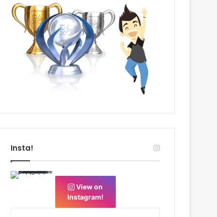
Insta!
View on
Instagram!