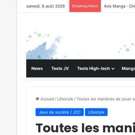
samedi, 8 août 2026
Breaking News
Avis Manga : Ch
News
Tests JV
Tests High-tech
Manga
Accueil
/
Lifestyle
/
Toutes les manières de jouer 
Jeux de société / JCC
Lifestyle
Toutes les mani