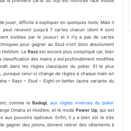
ue la première carte du flop est montrée face visible
e jouer, difficile à expliquer en quelques mots. Mais il
 peut recevoir jusqu’à 7 cartes chacun (dont 4 sont
nt visibles par le joueur) et il n’y a pas de cartes
echniques pour gagner au Stud n’ont donc absolument
s Hold’em. Le
Razz
est encore plus compliqué car, bien
la classification des mains y est profondément modifiée
naît dans les règles classiques du poker. Et le plus
E
, puisque celui-ci change de règles à chaque main en
ha – Razz – Stud – Eight-or-better (autre variante du
tent, comme le
Badugi
,
aux règles inverses du poker
lange Omaha et Hold’em, et le mode
Power Up
, qui est
 aux pouvoirs spéciaux. Enfin, il y a bien sûr le très
 de gagner des jetons, doivent retirer des vêtements à