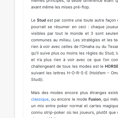
mêmes principes, la seule différence étant q
avant même les mises pré-flop.
Le
Stud
est par contre une toute autre façon d
pourrait se résumer en ceci : chaque joueur
visibles par tout le monde et 3 sont seuleme
communes au milieu. Les stratégies et les t
rien à voir avec celles de l’Omaha ou du Texa
qu’il suive plus ou moins les règles du Stud, 
et n’a plus rien à voir avec ce que l’on con
challengeant de tous les modes est le
HORS
suivant les lettres H-O-R-S-E (Hold’em – Oma
Stud)).
Mais des modes encore plus étranges exis
classique
, ou encore le mode
Fusion
, qui mé
un mix entre poker normal et cartes magiques
connu strip-poker où les joueurs, plutôt que