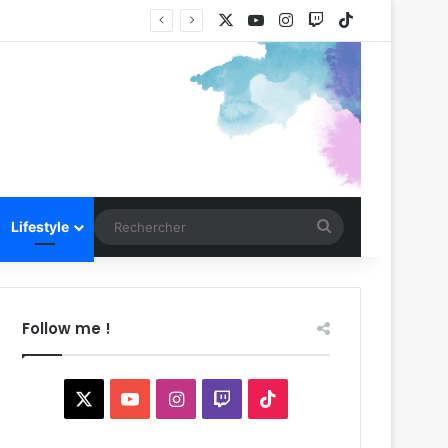
X
YouTube
Instagram
Twitch
TikTok
Rechercher
Lifestyle
Follow me !
X
YouTube
Instagram
Twitch
TikTok