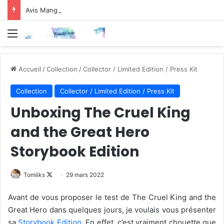
Avis Manga : Chiruran – Tome 3
Menu
Accueil
/
Collection
/
Collector / Limited Edition / Press Kit
Collection
Collector / Limited Edition / Press Kit
Unboxing The Cruel King
and the Great Hero
Storybook Edition
Follow
Tomiiks
29 mars 2022
on
Avant de vous proposer le test de The Cruel King and the
X
Great Hero dans quelques jours, je voulais vous présenter
sa
Storybook Edition
. En effet, c’est vraiment chouette que