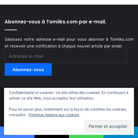
Abonnez-vous à Tomiiks.com par e-mail.
Saisissez votre adresse e-mail pour vous abonner à Tomiiks.com
et recevoir une notification à chaque nouvel article par email.
Adresse
e-
mail
Abonnez-vous
Confidentialité et cookies : ce site utilise des cookies. En continuant à
© Copyright 2011-2018, All Rights Reserved |
Tomiiks.com
utiliser ce site Web, vous acceptez leur utilisation.
Pour en savoir plus, notamment sur la façon de contrôler les cookies,
X
YouTube
Instagram
Twitch
TikTok
consultez :
Politique relative aux cookies