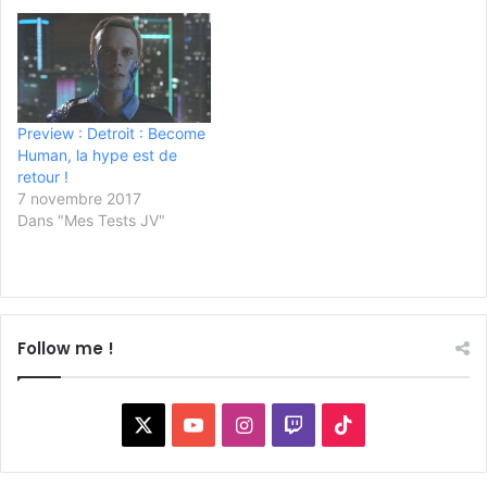
Preview : Detroit : Become
Human, la hype est de
retour !
7 novembre 2017
Dans "Mes Tests JV"
Follow me !
X
YouTube
Instagram
Twitch
TikTok