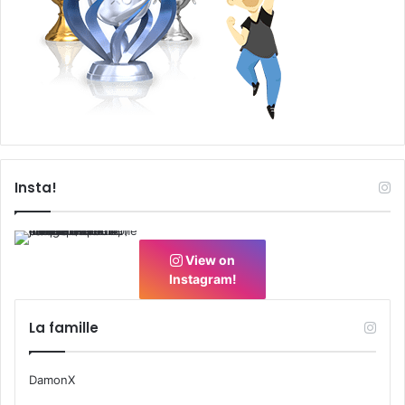
Insta!
View on
Instagram!
La famille
DamonX