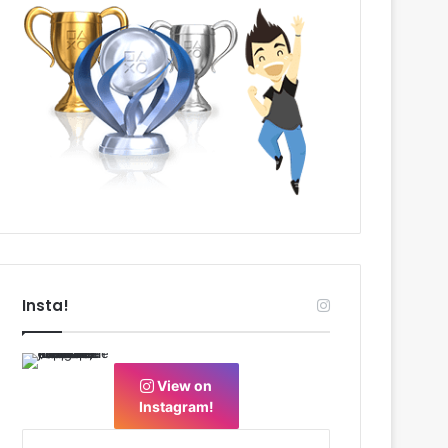
Insta!
View on
Instagram!