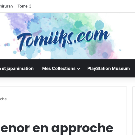
hiruran – Tome 3
 et japanimation
Mes Collections
PlayStation Museum
oche
aenor en approche