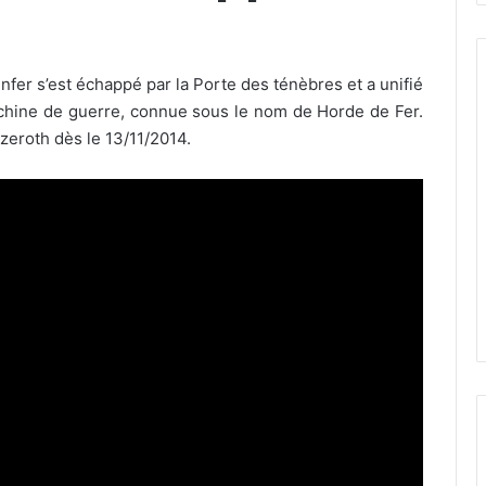
er s’est échappé par la Porte des ténèbres et a unifié
achine de guerre, connue sous le nom de Horde de Fer.
eroth dès le 13/11/2014.