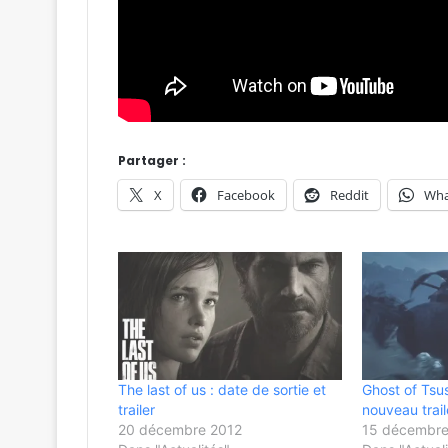
Partager :
X
Facebook
Reddit
Wha
The last of us : date de sortie et
Ghost of Tsus
trailer
nouveau trail
20 décembre 2012
15 décembre