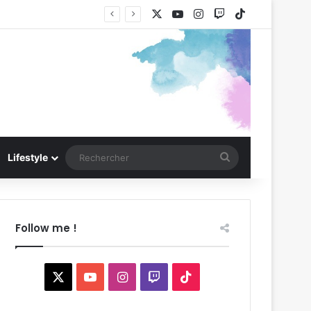
X
YouTube
Instagram
Twitch
TikTok
Rechercher
Lifestyle
Follow me !
X
YouTube
Instagram
Twitch
TikTok