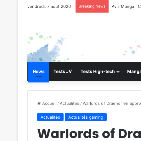
vendredi, 7 août 2026
Breaking News
Avis Manga : C
News
Tests JV
Tests High-tech
Manga
Accueil
/
Actualités
/
Warlords of Draenor en appr
Actualités
Actualités gaming
Warlords of Dr