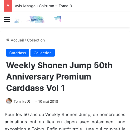
Avis Manga : Chiruran – Tome 3
Menu
Accueil
/
Collection
Carddass
Collection
Weekly Shonen Jump 50th
Anniversary Premium
Carddass Vol 1
Follow
Tomiiks
10 mai 2018
on
Pour les 50 ans du Weekly Shonen Jump, de nombreuses
X
animations ont eu lieu au Japon avec notamment une
exposition à Tokyo. Enfin plutôt trois, l’une qui couvrait la