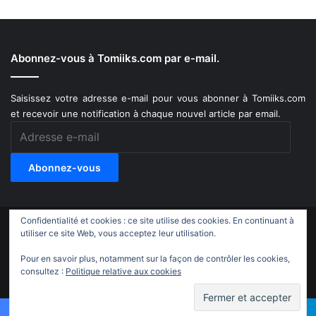
Abonnez-vous à Tomiiks.com par e-mail.
Saisissez votre adresse e-mail pour vous abonner à Tomiiks.com
et recevoir une notification à chaque nouvel article par email.
Adresse
e-
mail
Abonnez-vous
Confidentialité et cookies : ce site utilise des cookies. En continuant à
© Copyright 2011-2018, All Rights Reserved |
Tomiiks.com
utiliser ce site Web, vous acceptez leur utilisation.
Pour en savoir plus, notamment sur la façon de contrôler les cookies,
X
YouTube
Instagram
Twitch
TikTok
consultez :
Politique relative aux cookies