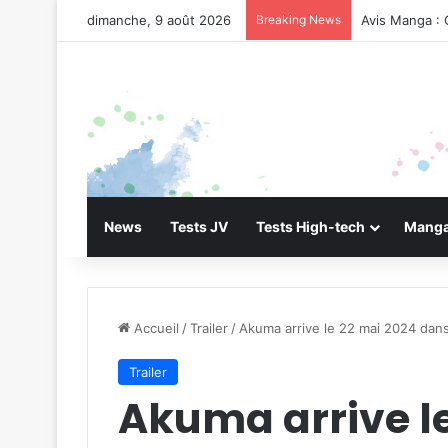
dimanche, 9 août 2026
Breaking News
Avis Manga : 
News
Tests JV
Tests High-tech
Manga
Accueil
/
Trailer
/
Akuma arrive le 22 mai 2024 dans
Trailer
Akuma arrive l