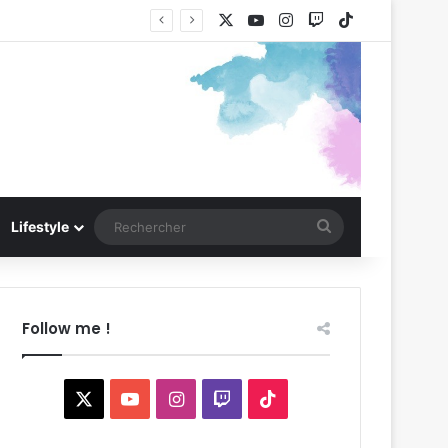
X
YouTube
Instagram
Twitch
TikTok
Rechercher
Lifestyle
Follow me !
X
YouTube
Instagram
Twitch
TikTok