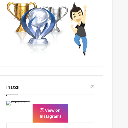
Insta!
View on
Instagram!