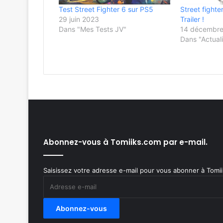
Test Street Fighter 6 sur PS5
Street fight
29 juin 2023
Trailer !
Dans "Mes Tests JV"
14 décembre
Dans "Actuali
Abonnez-vous à Tomiiks.com par e-mail.
Saisissez votre adresse e-mail pour vous abonner à Tomiik
Adresse
e-
mail
Abonnez-vous