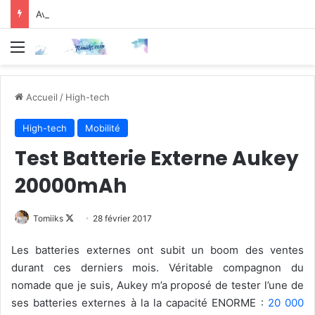
Avis Manga : Chiruran – Tome 3
Menu
Accueil
/
High-tech
High-tech
Mobilité
Test Batterie Externe Aukey
20000mAh
Follow
Tomiiks
28 février 2017
on
Les batteries externes ont subit un boom des ventes
X
durant ces derniers mois. Véritable compagnon du
nomade que je suis, Aukey m’a proposé de tester l’une de
ses batteries externes à la la capacité ENORME :
20 000