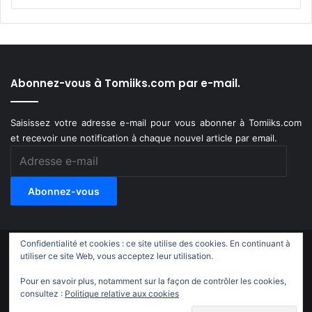
Abonnez-vous à Tomiiks.com par e-mail.
Saisissez votre adresse e-mail pour vous abonner à Tomiiks.com
et recevoir une notification à chaque nouvel article par email.
Adresse
e-
mail
Abonnez-vous
Confidentialité et cookies : ce site utilise des cookies. En continuant à
© Copyright 2011-2018, All Rights Reserved |
Tomiiks.com
utiliser ce site Web, vous acceptez leur utilisation.
Pour en savoir plus, notamment sur la façon de contrôler les cookies,
X
YouTube
Instagram
Twitch
TikTok
consultez :
Politique relative aux cookies