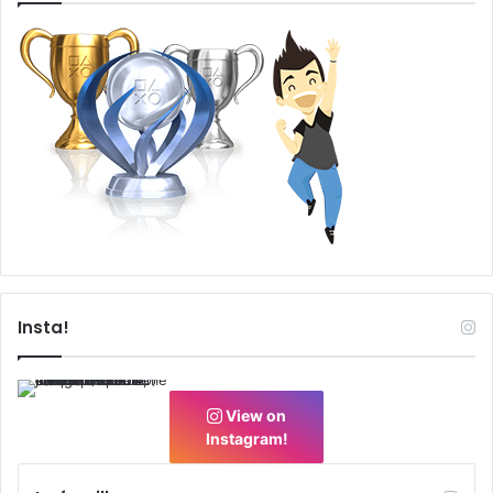
Insta!
View on
Instagram!