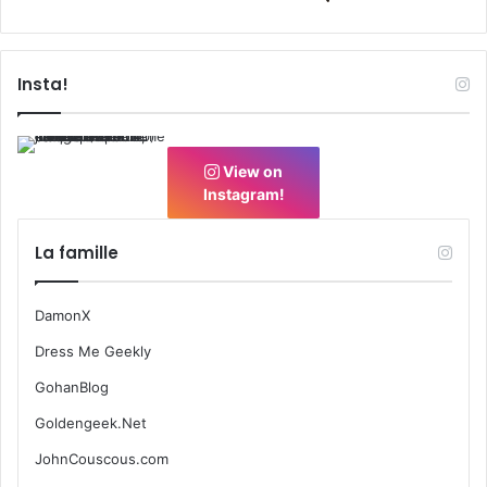
Insta!
View on
Instagram!
La famille
DamonX
Dress Me Geekly
GohanBlog
Goldengeek.Net
JohnCouscous.com