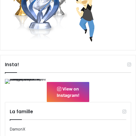
Insta!
View on
Instagram!
La famille
DamonX