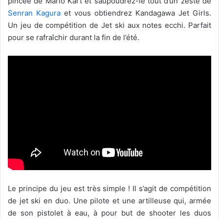
pincée de Mario Kart et saupoudrez-le tout d’un zeste de
Senran Kagura
et vous obtiendrez Kandagawa Jet Girls.
Un jeu de compétition de Jet ski aux notes ecchi. Parfait
pour se rafraîchir durant la fin de l’été.
Le principe du jeu est très simple ! Il s’agit de compétition
de jet ski en duo. Une pilote et une artilleuse qui, armée
de son pistolet à eau, à pour but de shooter les duos