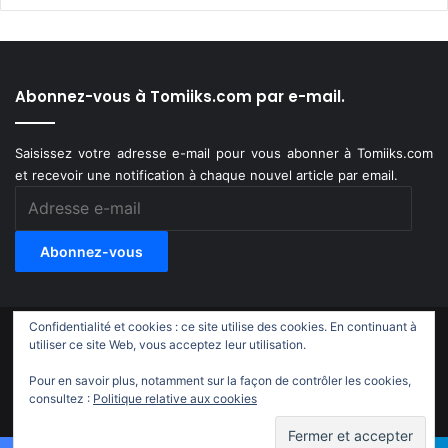
Abonnez-vous à Tomiiks.com par e-mail.
Saisissez votre adresse e-mail pour vous abonner à Tomiiks.com
et recevoir une notification à chaque nouvel article par email.
Adresse
e-
mail
Abonnez-vous
Confidentialité et cookies : ce site utilise des cookies. En continuant à
© Copyright 2011-2018, All Rights Reserved |
Tomiiks.com
utiliser ce site Web, vous acceptez leur utilisation.
Pour en savoir plus, notamment sur la façon de contrôler les cookies,
X
YouTube
Instagram
Twitch
TikTok
consultez :
Politique relative aux cookies