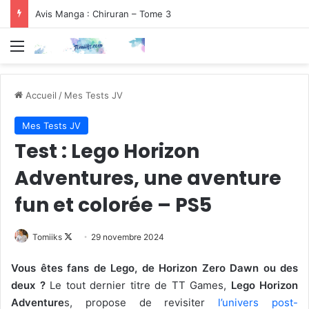
Avis Manga : Chiruran – Tome 3
Menu
Accueil
/
Mes Tests JV
Mes Tests JV
Test : Lego Horizon
Adventures, une aventure
fun et colorée – PS5
Follow
Tomiiks
29 novembre 2024
on
Vous êtes fans de Lego, de Horizon Zero Dawn ou des
X
deux ?
Le tout dernier titre de TT Games,
Lego Horizon
Adventure
s, propose de revisiter
l’univers post-