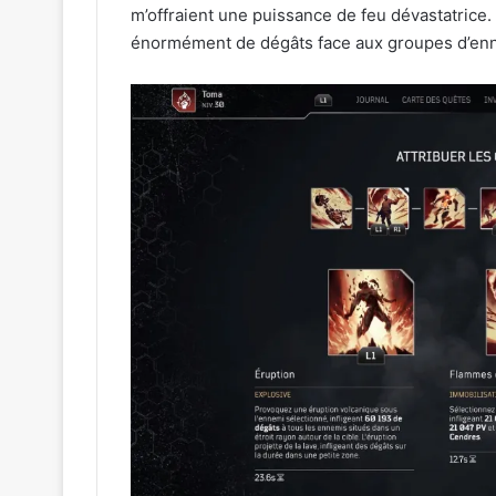
m’offraient une puissance de feu dévastatrice. 
énormément de dégâts face aux groupes d’en