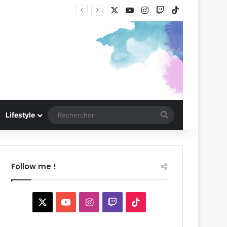
X
YouTube
Instagram
Twitch
TikTok
Rechercher
Lifestyle
Follow me !
X
YouTube
Instagram
Twitch
TikTok