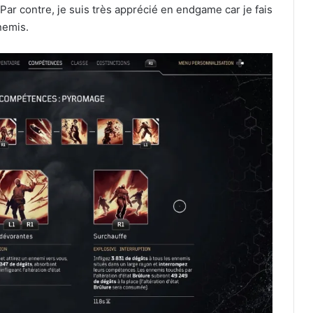
Par contre, je suis très apprécié en endgame car je fais
nemis.