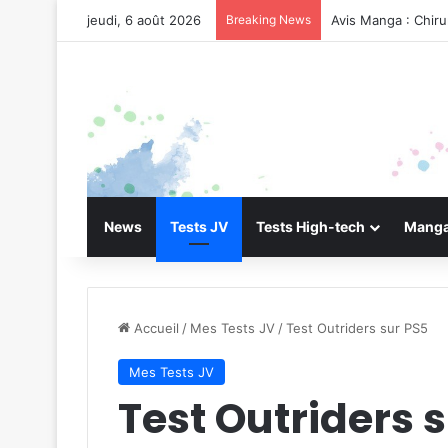
jeudi, 6 août 2026
Breaking News
Avis Manga : Chir
News
Tests JV
Tests High-tech
Manga
Accueil
/
Mes Tests JV
/
Test Outriders sur PS5
Mes Tests JV
Test Outriders 