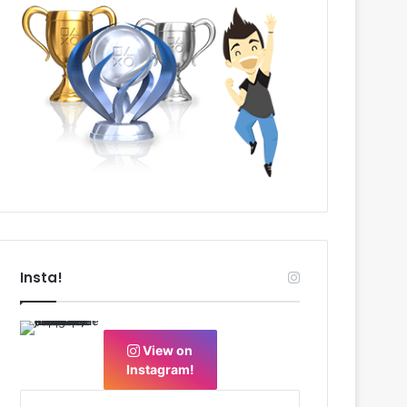
Insta!
View on
Instagram!