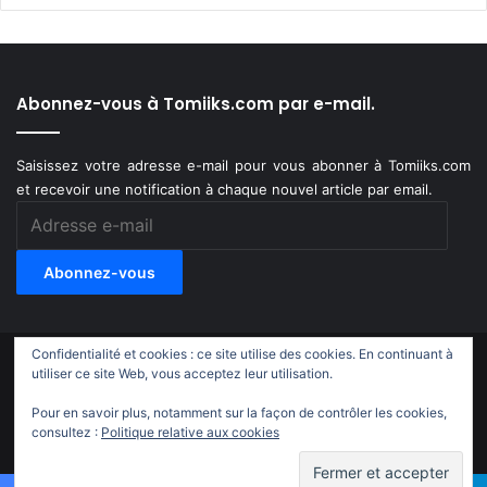
Abonnez-vous à Tomiiks.com par e-mail.
Saisissez votre adresse e-mail pour vous abonner à Tomiiks.com
et recevoir une notification à chaque nouvel article par email.
Adresse
e-
mail
Abonnez-vous
Confidentialité et cookies : ce site utilise des cookies. En continuant à
© Copyright 2011-2018, All Rights Reserved |
Tomiiks.com
utiliser ce site Web, vous acceptez leur utilisation.
Pour en savoir plus, notamment sur la façon de contrôler les cookies,
X
YouTube
Instagram
Twitch
TikTok
consultez :
Politique relative aux cookies