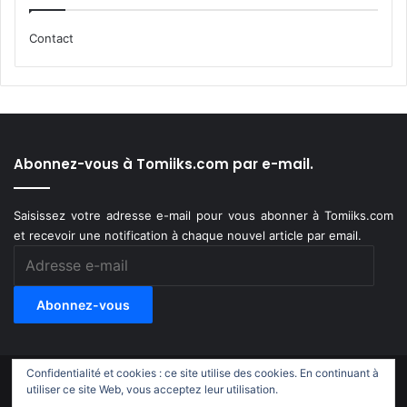
Contact
Abonnez-vous à Tomiiks.com par e-mail.
Saisissez votre adresse e-mail pour vous abonner à Tomiiks.com
et recevoir une notification à chaque nouvel article par email.
Adresse
e-
mail
Abonnez-vous
Confidentialité et cookies : ce site utilise des cookies. En continuant à
© Copyright 2011-2018, All Rights Reserved |
Tomiiks.com
utiliser ce site Web, vous acceptez leur utilisation.