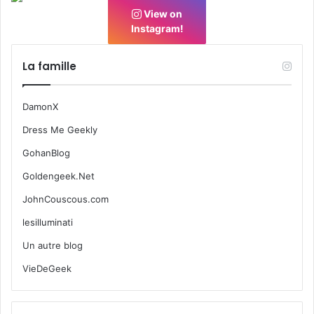
View on
Instagram!
La famille
DamonX
Dress Me Geekly
GohanBlog
Goldengeek.Net
JohnCouscous.com
lesilluminati
Un autre blog
VieDeGeek