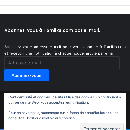
Abonnez-vous à Tomiiks.com par e-mail.
Saisissez votre adresse e-mail pour vous abonner à Tomiiks.com
et recevoir une notification à chaque nouvel article par email.
Adresse
e-
mail
Abonnez-vous
Confidentialité et cookies : ce site utilise des cookies. En continuant à
© Copyright 2011-2018, All Rights Reserved |
Tomiiks.com
utiliser ce site Web, vous acceptez leur utilisation.
Pour en savoir plus, notamment sur la façon de contrôler les cookies,
X
YouTube
Instagram
Twitch
TikTok
consultez :
Politique relative aux cookies