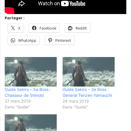
Partager :
X
Facebook
Reddit
WhatsApp
Pinterest
Guide Sekiro – 5e Boss :
Guide Sekiro – 3e Boss :
Chasseur de Shinobi
General Tenzen Yamauchi
27 mars 2019
24 mars 2019
Dans "Guide"
Dans "Guide"